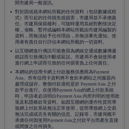
閱市建局一般資訊。
對於因或就本網站所載的任何資料（包括數據或程
式）而引起的任何損失或損害，市建局並不承擔責
任。市建局保留權利，可隨時運用其絕對酌情決定
權，省略、暫停或編輯本網站所載由市建局編製的
資料，而無須給予任何理由，亦無須事先通知。使
用者有責任自行評估本網站所載的一切資料。
以互聯網進行傳訊可能會因為網絡交通或數據傳遞
錯誤而引致傳訊中斷或延誤。市建局不會就使用者
進行網上申請而引致的任何損害負上任何責任。
本網站的信用卡網上付款服務供應商為Payment
Asia。所有信用卡資料將不會於本網站之伺服器內
處理或儲存。整個付款過程是於 Payment Asia 之付
款平台進行。在使用Payment Asia的網上付款系統
時，申請者必須明白Payment Asia 內所列明的使用政
策及私隱條款等資料。如因互聯網的運作性質而導
致網上付款系統無法正常使用，從而導致網上交易
無法完成或丟失有關的信息、記錄等，市建局概不
承擔任何因使用Payment Asia之付款平台而產生直接
或間接之任何損失。