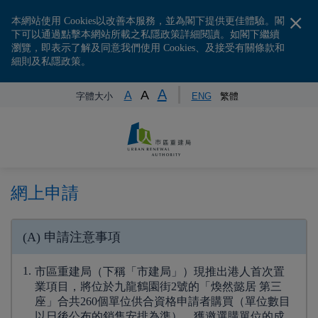
本網站使用 Cookies以改善本服務，並為閣下提供更佳體驗。閣
下可以通過點擊本網站所載之私隱政策詳細閱讀。如閣下繼續
瀏覽，即表示了解及同意我們使用 Cookies、及接受有關條款和
細則及私隱政策。
A
A
A
字體大小
ENG
繁體
網上申請
(A) 申請注意事項
1.
市區重建局（下稱「市建局」）現推出港人首次置
業項目，將位於九龍鶴園街2號的「煥然懿居 第三
座」合共260個單位供合資格申請者購買（單位數目
以日後公布的銷售安排為準）。獲邀選購單位的成