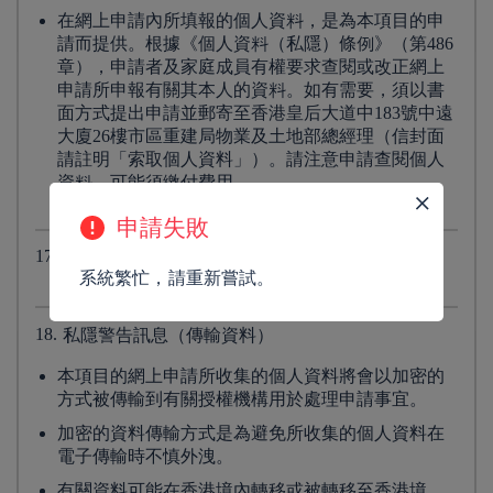
在網上申請內所填報的個人資料，是為本項目的申
請而提供。根據《個人資料（私隱）條例》（第486
章），申請者及家庭成員有權要求查閱或改正網上
申請所申報有關其本人的資料。如有需要，須以書
面方式提出申請並郵寄至香港皇后大道中183號中遠
大廈26樓市區重建局物業及土地部總經理（信封面
請註明「索取個人資料」）。請注意申請查閱個人
資料，可能須繳付費用。
申請失敗
17.
市區重建局私隱政策聲明
系統繁忙，請重新嘗試。
http://www.ura.org.hk/tc/privacy-policy-statement
18.
私隱警告訊息（傳輸資料）
本項目的網上申請所收集的個人資料將會以加密的
方式被傳輸到有關授權機構用於處理申請事宜。
加密的資料傳輸方式是為避免所收集的個人資料在
電子傳輸時不慎外洩。
有關資料可能在香港境內轉移或被轉移至香港境