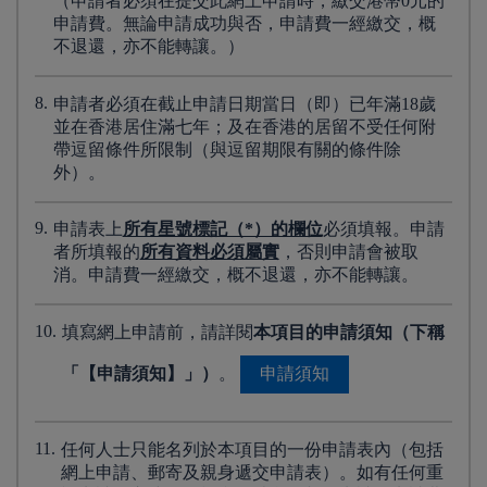
（申請者必須在提交此網上申請時，繳交港幣0元的
申請費。無論申請成功與否，申請費一經繳交，概
不退還，亦不能轉讓。）
8.
申請者必須在截止申請日期當日（即）已年滿18歲
並在香港居住滿七年；及在香港的居留不受任何附
帶逗留條件所限制（與逗留期限有關的條件除
外）。
9.
申請表上
所有星號標記（*）的欄位
必須填報。申請
者所填報的
所有資料必須屬實
，否則申請會被取
消。申請費一經繳交，概不退還，亦不能轉讓。
10.
填寫網上申請前，請詳閱
本項目的申請須知（下稱
「【申請須知】」）
。
申請須知
11.
任何人士只能名列於本項目的一份申請表內（包括
網上申請、郵寄及親身遞交申請表）。如有任何重